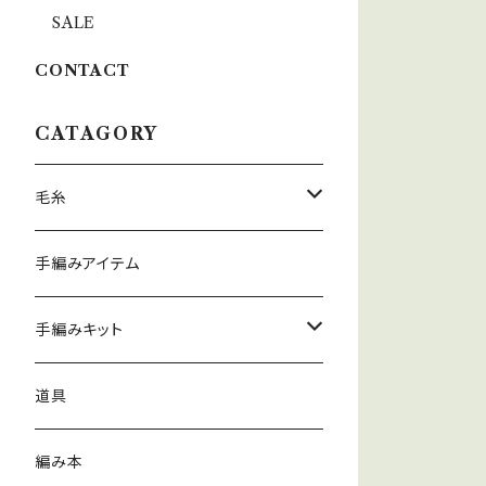
SALE
CONTACT
CATAGORY
毛糸
春夏
手編みアイテム
秋冬
手編みキット
春夏
道具
秋冬
編み本