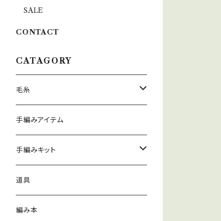
SALE
CONTACT
CATAGORY
毛糸
春夏
手編みアイテム
秋冬
手編みキット
春夏
道具
秋冬
編み本