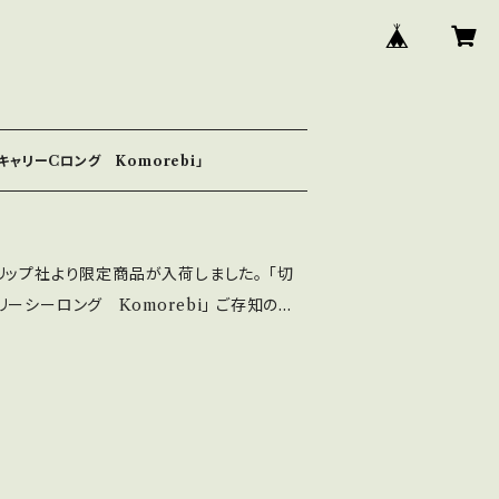
ャリーCロング Komorebi」
リップ社より限定商品が入荷しました。 「切
ロング Komorebi」 ご存知の方、
憧れの輪針セットだという方 いらっしゃると
ャリシー（CarryC)シリーズ」 編針とコー
なバリエーションで様々な作品が編める 持
今回はケースもセット内容
く「播州織」のジャカード織の生地を丁寧に縫