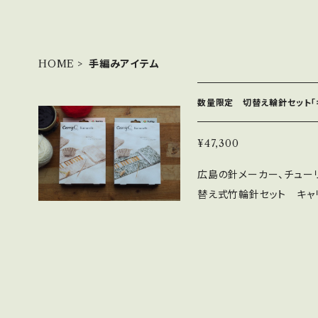
HOME
手編みアイテム
数量限定 切替え輪針セット「キ
¥47,300
広島の針メーカー、チュー
替え式竹輪針セット キャリーシー
ご使用いただいている方、
思いますチューリップ社の「キ
ドを選んで付け替えて様々
ち運びにも便利な切替え式竹輪針セット。 
も特別な限定セットです。 ①まずは目を惹くケース。 北播磨（きたはり
ま）地域で200年以上続