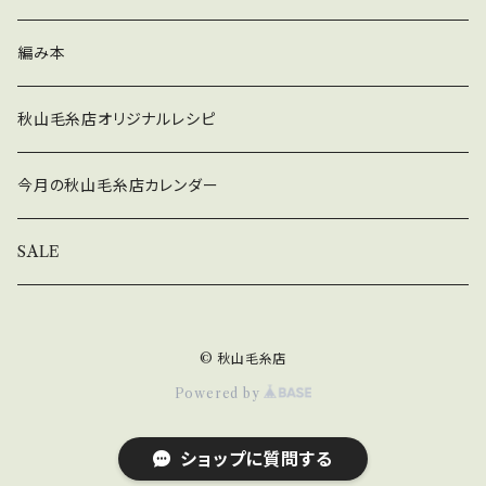
な夏用のニット帽をご自分で作ってみてくださ
みサコッシュ」の編み図 １枚 ＊画像の水色の
い。 編み方等でご不明な点がありましたらお気
秋冬
編み本
サコッシュは[hus:]のBasic1本（100g巻き）、 薄
軽にご相談くださいませ。 ○ダウンロードパター
めの黄色のサコッシュはDARUMAのリネンラミ
ン 「リネンとコットンでサマーニット帽」パターン
ーコットン並太を2玉（1玉50g）使用しています。
秋山毛糸店オリジナルレシピ
（PDFファイルです）
＊毛糸、かぎ針は付属しておりません。ご注意く
ださい。 ＊[hus:]糸がセットになったキットも販
今月の秋山毛糸店カレンダー
売しておりますのでよろしければご覧ください。
ダウンロードに関することや編み方、編み図の見
SALE
方など ご不明な点はお気軽にお問い合わせくだ
さい。
© 秋山毛糸店
Powered by
ショップに質問する