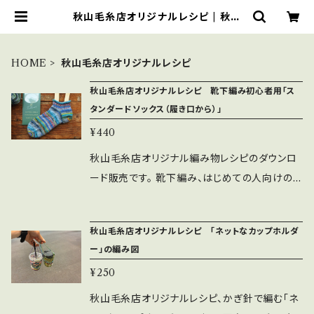
秋山毛糸店オリジナルレシピ | 秋山
毛糸店
HOME
秋山毛糸店オリジナルレシピ
秋山毛糸店オリジナルレシピ 靴下編み初心者用「ス
タンダードソックス（履き口から）」
¥440
秋山毛糸店オリジナル編み物レシピのダウンロ
ード販売です。 靴下編み、はじめての人向けの
履き口から編む「スタンダードソックス」です。 靴
下編みを初めて8年ほどになる秋山毛糸店店主
秋山毛糸店オリジナルレシピ 「ネットなカップホルダ
が 様々な所からの情報を蓄積して編み図にした
ー」の編み図
こちらのソックスレシピ。 店舗やカルチャースク
¥250
ール等のワークショップや講座で 多くのお客様
に編んでいただき、 「編み物はしてきたけど、靴
秋山毛糸店オリジナルレシピ、かぎ針で編む「ネ