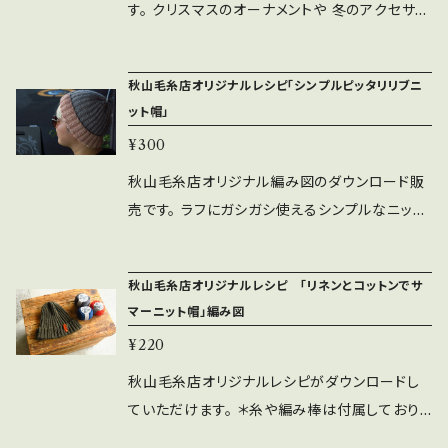
けると嬉しいです。）
つを別のカラーで編み、アクセントにしています
す。 クリスマスのオーナメントや 冬のアクセサリ
問合せください。 ＊レシピの無断コピーはご遠慮
が １色でシンプルに編んでも良いと思います。
ーに最適な小さな靴下の編み図です。 見た目は
願います。講習で使いたいなどありましたらご相
楽しいアランの模様を配置しております。 是非、
小さな靴下ですが 編み方の手順などは普通に
談ください。 ＊レシピをもとにご自身で編んだ作
秋山毛糸店オリジナルレシピ「シンプルピッタリリブニ
余った毛糸や好きな毛糸を使って編んでみてく
履く靴下と同じなので 靴下編みの練習にもご利
品の販売等はご自由にどうぞ。その際「秋山毛糸
ット帽」
ださい。 サンプルとして画像に載せている帽子
用いただけます。 ブローチ品をつけてアクセサ
店オリジナルレシピ」である旨を記載などいただ
の糸は ・ブリティッシュエロイカ（１玉50g/83
¥300
リーにしたり、 中に小さなチョコを入れてプレゼ
けると幸いです。
m) 極太程度 ウール100％ ２玉 ・アクセント
ントしたり、 クリスマスのオーナメントにしたり、
秋山毛糸店オリジナル編み図のダウンロード販
カラーの毛糸の小玉10g（同じブリティッシュエ
使い方は自由。 余り毛糸などを使って是非編ん
売です。 ラフにガシガシ使えるシンプルなニット
ロイカ使用） 使用する針は7号と10号の2本棒
でみてください。 ○使用糸は中細程度のソック
帽をデザインしました。 秋山毛糸店のちょっとし
針です。（輪針で往復編みしても良いです） サイ
ヤーン５g程度 使用針は1号の5本棒針もしくは
たこだわりは「ピッタリ」感。 ニット帽を被ったと
ズ：フリー （女性モデル身長153cm 頭周り54c
秋山毛糸店オリジナルレシピ 「リネンとコットンでサ
８０cm輪針です。 編み方などご不明な点はお気
きに頭のてっぺんに余りが出ず 比較的浅めでピ
m） （男性モデル身長163cm 頭周り60cm ） ○
マーニット帽」編み図
軽にお問い合わせくださいませ。 ※秋山毛糸店
ッタリとしたサイズにしました。 画像のニット帽
編み図ダウンロード PDFファイルにて。 ＊編み
¥220
オリジナル編み図の複製、自己使用以外のコピ
は２色使っていますが、もちろん１色で作っても
図の無断の複製コピーは固くお断りしておりま
ー、転売はお控えくだい。 当編み図を元に編ん
良いです。 もし、深めでトップに余裕のあるデザ
秋山毛糸店オリジナルレシピがダウンロードし
す。 編み図をもとに編んだ商品を手作りサイト
だ作品の販売はご自由にどうぞ。秋山毛糸店の
インが好みの方は長めに編んでいただければ
ていただけます。 ＊糸や編み棒は付属しており
等で販売することに関してはご自由にどうぞ。
編み図を参考に編んだことを一言添えていただ
アレンジ可能です。 また、折り返しの部分が綺麗
ませんのでご注意ください。 （糸も一緒に購入し