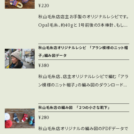
む「ネットなカップホルダー」編み図 1枚。 ＊編
好きにアレンジしてお楽しみください。 何かご不
SHI（くま笹和紙100％撥水加工済み）１玉 使用
不明な点はお気軽にお問い合わせください。 ○
¥220
MAの「ランブイエウールコットン」を２色使用し
み図に記載している毛糸は中細、かぎ針は5号
明な点がありましたらお気軽にご相談ください。
針：かぎ針は5号 ＊編み図の個人使用以外での
編み図で使用しているのは DARUMAのリネン
たもの（画像４、５、６）を掲載しています。 中細〜
秋山毛糸店店主お手製のオリジナルレシピです。
を使用いています。 その他、お持ちの糸に合う針
糸もセットにしたキットでも販売しております。使
複製、コピーはご遠慮ください。 秋山毛糸店オリ
ラミーコットンと7号かぎ針です。 オンラインショ
合太程度の糸、棒針5号（3.6mm）で編めるくら
Opal毛糸、約40gと 1号前後の5本棒針、もしく
を使ってアレンジしてみてください。 ＊ご不明な
用糸でお悩みの際はそちらもご利用ください。
ジナルレシピを参考に作成した作品の販売等は
ップ内にオリジナルキットとして糸セットも販売
いの糸をご用意ください。 画像１の[hus:]の糸で
は８０cmの輪針で カカトとつま先のないヨガソ
点はお気軽に秋山毛糸店へお問い合わせくださ
ご自由にどうぞ。 作品販売の際には秋山毛糸店
中。 そちらも是非ご覧ください。 ＊無断での編み
編んだスカーフは全体で約３０g。 画像４の DA
ックスを編みませんか？ カカトはないですが、フ
い。
オリジナルレシピを参考にした旨、ご掲載いただ
図のコピー・複製は固くお断りしております。 編
秋山毛糸店オリジナルレシピ 「アラン模様のニット帽
RUMAの糸で編んだスカーフは全体で約４８g
ィット感を考慮し くるぶしの下あたりにマチを作
けると幸いです。
み図を参考にご自分で編んだ作品の販売はご自
子」編み図データ
＊2024.７月追加 6〜8枚目の写真はDARUMA
りました。 画像の写真は履き口とつま先側のゴ
由にどうぞ。 販売の際に秋山毛糸店のレシピを
¥380
のリネンラミーコットン中細で編みました。編み
ム編みで 別の色の糸に変えて編みました。 皆様
使用した旨、記載していただけると幸いです。
棒は3号です。 夏にも使えるサラッと感で、暑くな
もお好きな糸を使って 夏はサンダル用に 冬は
秋山毛糸店、店主オリジナルレシピで編む 「アラ
く日差し避けに使ったり、最近販売している熱中
部屋履き用に もちろんヨガをする時にも 大活
ン模様のニット帽子」の編み図のダウンロード販
症対策の首に巻くヒヤッとするリングみたいのを
躍のヨガソックスを編んでみてください。 ＊購入
売です。 冬に編みたくなるアラン模様をデザイン
一緒に巻くと、リングが隠せてオシャレに使えま
後ダウンロードしPDFを入手できます。 編み図
にあしらい ボリュームのある温かなニット帽を
すよ。 全体で30~40g程で編めますので 余り毛
秋山毛糸店の編み図 「２つの小さな靴下」
の無断の複製はご遠慮下さいませ。 ＊編み図を
作りまして、 とても好評をいただいておりますの
糸などを有効活用してサクッと編んでみてくだ
元に編んだ作品の販売はご自由にどうぞ。 （「秋
¥280
で今回編み図の販売を開始いました。 秋山毛糸
さい。 レシピは購入後、ダウンロードしていただ
山毛糸店オリジナルレシピより」とご案内いただ
店のオリジナルデザインとしては アラン模様の１
秋山毛糸店オリジナルの編み図のPDFデータで
けます。 編み方を含めご不明な点はお気軽にお