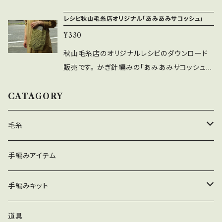
その際、秋山毛糸店のレシピを参考した旨、表記
けると幸いです。
に折れるように編み方に、ひと工夫しておりま
たい方は当オンラインショップ内にキット販売し
していただけると幸いです。 ダウンロードができ
レシピ秋山毛糸店オリジナル「あみあみサコッシュ」
す。 是非、編み図を参考にお持ちの毛糸や余って
ておりますのでご覧ください。） 並太程度のコッ
ない、画像が表示されないなどのご不明点、 編
いる毛糸を使って編んでみてください。 ＊使用糸
¥330
トン糸やリネン糸などのサマーヤーンを100gほ
み方などご不明な点などもございましたらお気
は並太（DK）程度の糸、針は4号と6号の棒針も
ど使って 夏用のニット帽を編んでいただける編
秋山毛糸店のオリジナルレシピのダウンロード
軽にご相談ください。
しくは輪針でお作りいただけます。 編み方や編
み図です。 2目ゴム編みのシンプルな帽子なので
販売です。 かぎ針編みの「あみあみサコッシュ」
み図のダウンロード方法など何かご不明な点は
いろいろなコーディネートで使っていただけま
並太程度のコットン糸や コシのあるしっかりめ
お気軽にお問い合わせください。
す。 店主は夏の間、お店やプライベートで愛用し
の糸を使うのがおすすめです。 中長編みと鎖編
CATAGORY
ております。 汗で汚れたら手洗いして陰で平干
みを使ったシンプルなデザインですが お財布と
ししています。 写真で掲載している作品の糸は
スマホと買い物袋くらいを入れてお買い物に出
毛糸
ダルマ毛糸の「リネンラミーコットン」。糸は綿5
かけたり、 サングラスケースと小銭いれくらい入
0％に麻が50％で コットンの肌触りの良さと麻
れてお散歩に出かけたりと 案外使い勝手の良
春夏
手編みアイテム
の通気性の良さがバランス良く撚られています。
いサイズに仕上がっていると思います。 アミアミ
麻の中には柔らかなラミーが25％入っているの
の部分にカラビナつけたり、 お気に入りのバッチ
秋冬
手編みキット
で（残りの25％はリネン） さらに肌触り柔らかく、
つけたりしてアレンジしても素敵かも。 是非、か
そして編みやすくなっています。 是非、指定糸で
ぎ針で楽しく編んでみてください。 ○ダウンロー
春夏
道具
も良いですし あまり糸なども利用してシンプル
ド内容 秋山毛糸店オリジナルデザイン「あみあ