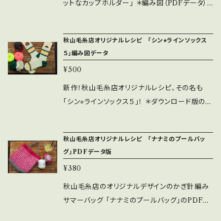
下編むのは初めて！」という方が 靴下を完成さ
ットなカップホルダー」 ＊編み図（PDFデータ）
せてきた秋山毛糸店おすすめの編み方です。 ８
のダウンロード販売です。キットや完成品ではあ
０cmのコードがついた輪針の1号を使い、 履き
りませんのでご注意ください。 かぎ針編み初心
秋山毛糸店オリジナルレシピ 「シン⭐︎ラインソックス
口からスタートして、踵を編み、つま先へと進ん
者の方も楽しめるネット編みを応用した作品で
５」編み図データ
でいく 「カフダウン」と言われる編み方だ紹介し
す。 秋山毛糸店での初心者向けワークショップ
¥500
ております。 100gで400m程度の中細のソック
の為に作った編み図ですので かぎ針編み始めた
ヤーンをご用意ください。 一緒にはじめての靴
ばかりの方でもお楽しみいただけると思います。
新作！秋山毛糸店オリジナルレシピ、その名も
下に挑戦してみましょう。 編み図ともに秋山毛
初心者向けと言いながらも、出てくる編み方は
「シン⭐︎ラインソックス５」！ ＊ダウンロード版の編
糸店のYouTubeチャンネルでも 「履き口スター
鎖編み、細編み、中長編み、長編み、長々編みと、
み図です。3枚のレシピがZipファイルに圧縮保
ト編」「カカトの編み方編」「つま先の仕上げ方
色々な編み方が登場します。 小さな作品ですが
存されています。 ダウンロード後、Zipファイルを
編」と３回に渡り ライブ解説を予定しています。
秋山毛糸店オリジナルレシピ 「ナナミのプールバッ
編み方技術の向上にも使っていただければ嬉し
解凍してお使いください。＊ ちょっとダサめなネ
グ」PDFデータ版
こちらも一緒にご覧ください。→ https://www.y
いです。 かぎ針編み経験者で玄人の皆様も、余
ーミングがチャーミングな ボーダーラインのソッ
outube.com/live/e-sA32vloSA?si=U8Mo
¥380
った糸を有効活用（中細６gくらいで編めます）し
クスが編めるレシピです。 履き口のあたりに5本
O5itUujL6v9Y （こちらのリンクは「履き口ス
て編めば、 お出かけやお散歩の時、テイクアウト
のラインが３色で配置されていて つま先側にも
秋山毛糸店のオリジナルデザインのかぎ針編み
タート編」です） カカトの編み方とつま先の編み
ドリンクを買った時に大活躍するカップホルダー
3本のラインを入れております。 冬は折り返した
サマーバッグ 「ナナミのプールバッグ」のPDFデ
方は随時UP予定です。 PDFのダウンロード販
が編めます。プレゼントにも良いかもしれませ
ボトムから少し見える感じを楽しんで 夏は短パ
ータの編み図です。 秋山毛糸店オリジナルレシ