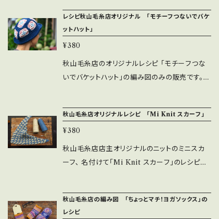
売となります。 ファイルがうまく開けない、ダウン
ん。 当初、僕も「カップホルダーなんて必要か？」
ン、ハーフパンツなどでガッツリ見せてお楽しみ
ピをダウンロードして お持ちの糸や余った糸な
ロードできないなど ご不明な点はお気軽にお問
と懐疑的でしたが、 編んで使ってみたら、あら便
レシピ秋山毛糸店オリジナル 「モチーフつないでバケ
ください。 編み方は、履き口から踵を経由し、つ
ど有効に使って編んでみてください。 画像で掲
い合わせください。 ＊秋山毛糸店の「スタンダー
ットハット」
利！ マルシェイベントで買ったドリンクを持つ時
ま先への編んでいく方法です。 日本の編み記号
載している作品は DARUMA糸の「プラコード
ドソックス（履き口から）」 編み図2枚。 （２つの
に両手が開くので、ドリンクを持ちながらも イベ
¥380
を使った編み図が1枚と 文章で細かく記したパ
３Ply」と「SASAWASHI」を使いました。 プラコ
PDFがZIPファイルにまとまっています。解凍し
ントを存分に楽しめました。 それと、意外とこぼ
ターンが2枚 計3枚のレシピになっております。
ードもSASAWASHIも水や汚れに強いので 我
秋山毛糸店のオリジナルレシピ 「モチーフつな
てご覧ください）
れずに持てますね。手で持つよりこぼれないと思
画像のソックスはDARUMA毛糸の「スーパーウ
が家では子どもたちのプールバッグとして使って
いでバケットハット」の編み図のみの販売です。
います。 他にも、 「買ったドリンクが自分のもの
ォッシュスパニッシュメリノ」を使っていますが お
おります。 「プールバッグ」と名前を付けています
キットの販売でも好評いただいておりますリネン
だと一目でわかって良い！」 「ドリンクの差し入
持ちのソックヤーン（fingering、中細程度）を使
が、使い方はお客様次第でございます。 海山川
ラミーコットンで編んだバケットハット。 並太程
れをカップホルダーに入れてあげたら、すごく喜
ってオリジナルカラーの シン⭐︎ラインソックス５
秋山毛糸店オリジナルレシピ 「Mi Knit スカーフ」
などアウトドアシーンでバッグとして使っても良
度の糸を使えば、お持ちの糸を使ってアレンジし
ばれた！」 など、お客様からの声もあります。 こち
を編んでみてください。 詳細： 見本使用糸：DA
し、 夏のお出かけタウンユースでもカッコよく使
¥380
ていただけると思い 編み図のみの販売も開始さ
らの編み図を応用すれば、 水筒用やビール瓶
RUMAスーパーウォッシュスパニッシュメリノ
えることでしょう。 是非、楽しく編んで楽しく使っ
せていただきます。 ウールで編めば冬の帽子に
秋山毛糸店店主オリジナルのニットのミニスカ
用、玉ねぎ吊るす用など 色々なモノを入れるネ
（１玉50g/212m SWスパニッシュメリノ80％
てください。 何かご不明な点はお気軽にご相談
なりますし、 中細程度の細めの糸でかぎ針の号
ーフ、 名付けて「Mi Knit スカーフ」のレシピが
ットとしてアレンジも楽しめます。 単純な編み方
ナイロン20％） メインカラー(画像の白)：約40
くださいませ。 ○「ナナミのプールバッグ」サイ
数も落とせば 子ども用に小さく編むこともでき
できました。 ちょっと首に巻いて、春や秋のファッ
ですが、楽しみ方は無限大！ そんな「ネットなカ
g/ サブカラー(画像の緑)：12g /他２色は５g程
ズ：底横幅25.5cm、底縦幅10.5cm、深さ24cm
ると思います。 いろいろないとでアレンジして是
ションのアクセントにいかがでしょう。 画像に添
ップホルダー」 秋山毛糸店の編み図を参考にし
度 見本使用針：1号80cm輪針（2.4mm) 見本
使用糸： ・プラコード３ply（ポリエチレン100％）
秋山毛糸店の編み図 「ちょっとマチ！ヨガソックス」の
非、 自分だけの「モチーフつないでバケットハッ
付している作品は ［hus:］の糸、「ROBIN」と「m
て是非編んでみてください。 ○詳細 かぎ針で編
サイズ：23〜24cm用 ＊丈の長さ、サイズ感はお
メインカラー２玉、サブカラー１玉 ・SASAWA
レシピ
ト」を編んでみてください。 編み方を含め何かご
oom」を使用したものと（画像１、２、３） DARU