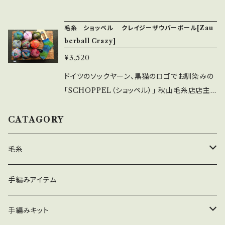
グリーン、2番濃いブルー、10番薄いブルー、7番
セレクトで店舗にて取り扱っている色をオンライ
グレー、11番レッド
ンでご購入いただけます。 ＊2026年4月にショッ
毛糸 ショッペル クレイジーザウバーボール[Zau
ペルの価格改定がありました。 当店でも4月13
berball Crazy]
日（月）から値上げしました。ご理解のほどよろし
¥3,520
くお願い致します。 ショッペルの「アドミラルツィ
ードブント[Admiral tweed bunt]」。 なかなか
ドイツのソックヤーン、黒猫のロゴでお馴染みの
日本には僕の求めている素敵な「ツイード」調の
「SCHOPPEL（ショッペル）」 秋山毛糸店店主
毛糸がありませんでした。 ネップのカラーが鮮
セレクトで店舗にて取り扱っている色をオンライ
やかでアクセントとなりながら 編み上がり全体
ンでご購入いただけます。 ＊2026年4月にショッ
CATAGORY
はそれほど派手ではなく、でもよく見ると遊び感
ペルの価格改定がありました。 当店でも4月13
のあるツイード。 それがショッペルのアドミラル
日（月）から値上げいたしました。ご理解のほどよ
毛糸
ツイードブントには表現されています。 糸は中細
ろしくお願い致します。 ショッペルの「クレイジー
程度の太さで靴下に適したソックヤーン。 素材
ザウバーボール（Zauberball Crazy）」 “魔法
春夏
手編みアイテム
は寒さ厳しい南米パタゴニアの地の羊の毛を使
の玉”の意味を持つザウバーボール。そのカラー
い、 ソックヤーンに欠かせないナイロンには土に
はまさに魔法の如く どれを取っても魅力的で目
秋冬
手編みキット
戻る「生物分解性ナイロン」を使用しており 環境
を奪われるカラーばかり。 段染めの単糸が2本