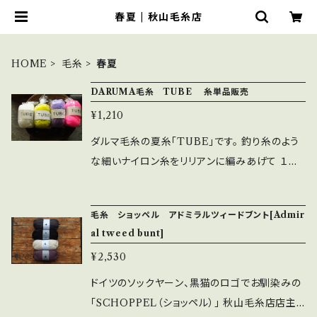
春夏 | 秋山毛糸店
HOME
毛糸
春夏
DARUMA毛糸 TUBE 糸単品販売
¥1,210
ダルマ毛糸の夏糸「TUBE」です。 釣り糸のよう
な細いナイロン糸をリリアンに編みあげて １本
の太い糸にした特殊な糸です。 糸自体の存在
感、発色の良さが目をひく糸。 編んでも独特な
毛糸 ショッペル アドミラルツィードブント[Admir
編み地で楽しく編んで使えること間違いなし。
al tweed bunt]
是非この機会にDARUMAのTUBEお試しくだ
¥2,530
さい。 ○TUBE 1玉４０g/37m 定価1210円
○在庫カラーは画像3枚目より順に 1番ホワイ
ドイツのソックヤーン、黒猫のロゴでお馴染みの
ト、4番イエロー、9番パープル、3番ピンク、 5番
「SCHOPPEL（ショッペル）」 秋山毛糸店店主