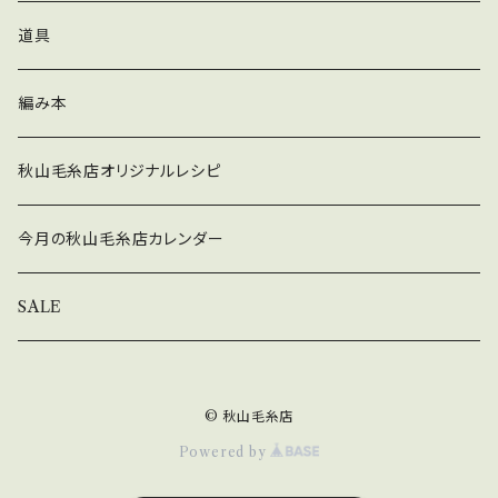
にも配慮したソックヤーンとなっております。 ソ
で双糸に撚られており、編むと絶妙なグラデーシ
春夏
道具
ックヤーンでありながらも 肌触りも滑らかでと
ョンを奏る毛糸です。 魅力はカラーだけにとどま
ても良いので靴下だけでなく、 ショールやセータ
らず、 素材は寒さ厳しい南米パタゴニアの地の
秋冬
ーなどを編むのも良いと思います。 カラフルで編
編み本
羊の毛を使い、 ソックヤーンに欠かせないナイ
んでいて楽しいカラフルなネップを是非お楽しみ
ロンには土に戻る「生物分解性ナイロン」を使用
ください。 ○ショッペル（SCHOPPEL）「アドミ
しており 環境にも配慮したソックヤーンとなっ
秋山毛糸店オリジナルレシピ
ラルツィードブント[Admiral tweed bunt]」 1
ております。 肌触りも滑らかでとても良いので靴
玉/100g 420m fingering(中細程度） 78％バ
下だけでなく、 ショールやセーターなどを編む
今月の秋山毛糸店カレンダー
ージンウール(スーパーウォッシュ）、19％バイオ
のも良いと思います。 クレイジーザウバーボー
ロジカルポリアミド（生物分解性ナイロン）、３％
ルのたくさんあるカラーの中で 当店で取り扱っ
SALE
ビスコース ・４色販売中。
ているのは一部でありますが、 秋山毛糸店店主
お気に入りのカラーたちです。 是非編んで楽しん
で魔法にかかってくださいね。 ○ショッペル（SC
HOPPEL）「クレイジーザウバーボール（Zaub
© 秋山毛糸店
erball Crazy）」 1玉/100g 420m fingering
Powered by
(中細程度） 75％バージンウール(スーパーウォ