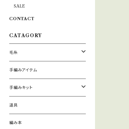
SALE
CONTACT
CATAGORY
毛糸
春夏
手編みアイテム
秋冬
手編みキット
春夏
道具
秋冬
編み本