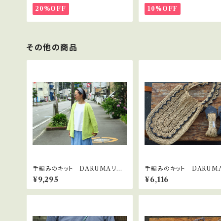
20%OFF
10%OFF
その他の商品
手編みのキット DARUMAリネ
手編みのキット DARUMA
ンウールアルパカ「フロントリボン
ルメッシュバッグ」
¥9,295
¥6,116
カーディガン」