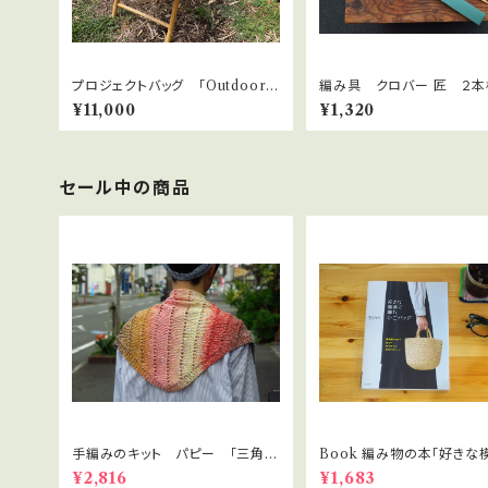
プロジェクトバッグ 「Outdoor
編み具 クロバー 匠 ２
Project Bag」 〜いつでもどこで
超極太用7mm、8mm、10
¥11,000
¥1,320
も編み物を楽しもう〜
セール中の商品
手編みのキット パピー 「三角ス
Book 編み物の本「好きな
トール」クアトロディグレイド
編むかごバッグ」
¥2,816
¥1,683