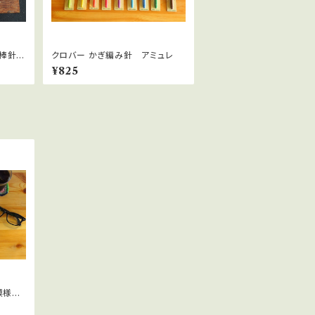
本棒針
クロバー かぎ編み針 アミュレ
mm
¥825
模様で