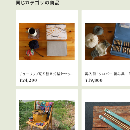
同じカテゴリの商品
チューリップ切り替え式輪針セット
再入荷！クロバー 編み具 
Carry C Long （キャリーシー・
針セット〈コンボ・ロング〉
¥24,200
¥19,800
ロング）