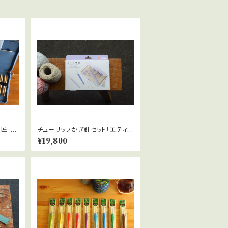
「匠」輪
チューリップかぎ針セット「エティモ
ムラサキ」
¥19,800