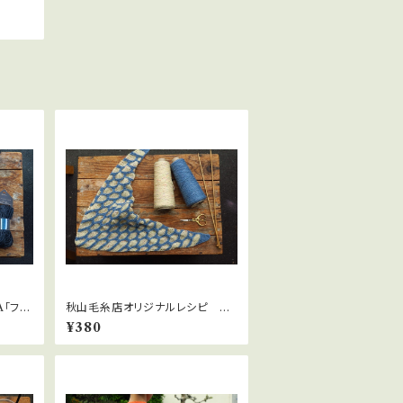
「フリ
秋山毛糸店オリジナルレシピ
「Mi Knit スカーフ」
¥380