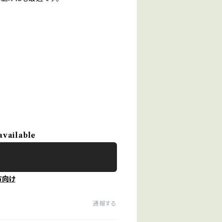
available
方向け
通報する