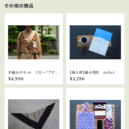
その他の商品
手編みのキット パピー「アゲー
【再入荷】編み物本 atelier na
トのカラフルキャミ」
ruse × DARUMA 「ワタシは私
¥4,950
¥2,750
の時間を纏う。」