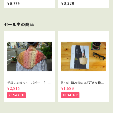
ネンウールアルパカ「スリットノ
リジナル「ナナミのプールバッグ」
¥5,775
¥3,220
ースリーブ」
セール中の商品
手編みのキット パピー 「三角
Book 編み物の本「好きな模様
ストール」クアトロディグレイド
で編むかごバッグ」
¥2,816
¥1,683
20%OFF
10%OFF