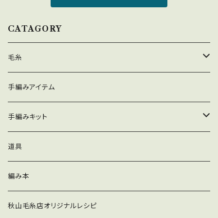
CATAGORY
毛糸
春夏
手編みアイテム
秋冬
手編みキット
春夏
道具
秋冬
編み本
秋山毛糸店オリジナルレシピ