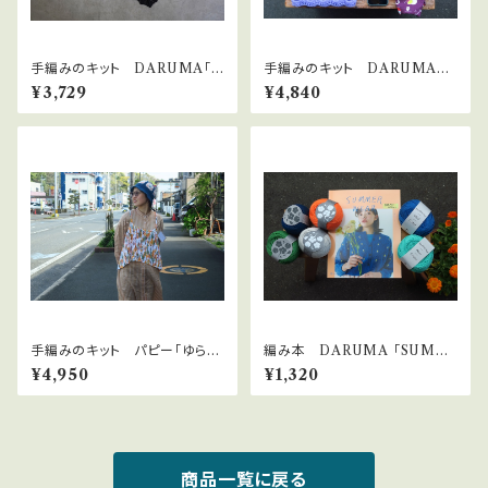
手編みのキット DARUMA「ト
手編みのキット DARUMA毛
ライアングルレースショール」
糸「TUBEのなみなみ模様バッ
¥3,729
¥4,840
グ」キット
手編みのキット パピー「ゆらぎ
編み本 DARUMA 「SUMM
模様カラフルキャミ」
ER WEAR vol.2」（2024年発
¥4,950
¥1,320
売）
商品一覧に戻る