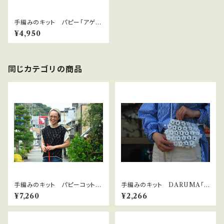
手編みのキット パピー「アゲー
トのカラフルキャミ」
¥4,950
同じカテゴリの商品
手編みのキット パピーコットン
手編みのキット DARUMA「フ
コナで編む「モノクロレースベス
ラワーモチーフポシェット」
¥7,260
¥2,266
ト」