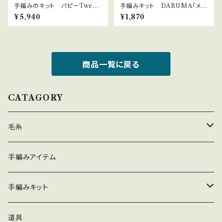
手編みのキット パピーTweet
手編みキット DARUMA「メッ
の「ふわっとバラクラバ」
シュ模様巾着」リネンラミーコッ
¥5,940
¥1,870
トン並太使用
商品一覧に戻る
CATAGORY
毛糸
春夏
手編みアイテム
秋冬
手編みキット
春夏
道具