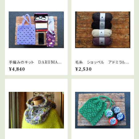
手編みのキット DARUMA毛
毛糸 ショッペル アドミラルツ
糸「TUBEのなみなみ模様バッ
ィードブント[Admiral tweed b
¥4,840
¥2,530
グ」キット
unt]