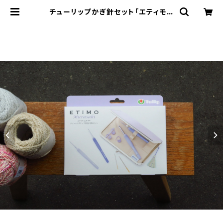
チューリップかぎ針セット「エティモム
ラサキ」 | 秋山毛糸店