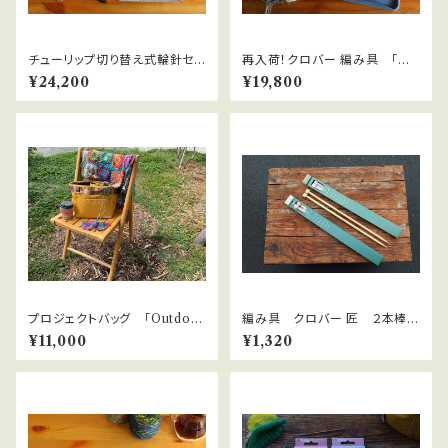
チューリップ切り替え式輪針セッ
再入荷！クロバー 編み具 「匠」
ト Carry C Long （キャリーシ
輪針セット〈コンボ・ロング〉
¥24,200
¥19,800
ー・ロング）
プロジェクトバッグ 「Outdoo
編み具 クロバー 匠 ２本棒
r Project Bag」 〜いつでもど
針 超極太用7mm、8mm、10
¥11,000
¥1,320
こでも編み物を楽しもう〜
mm