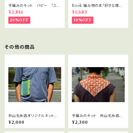
手編みのキット パピー 「三角
Book 編み物の本「好きな模様
ストール」クアトロディグレイド
で編むかごバッグ」
¥2,816
¥1,683
20%OFF
10%OFF
その他の商品
秋山毛糸店オリジナルキット
手編みのキット 秋山毛糸店オ
「Let’s play!スマホショルダー」
リジナルデザイン「Mi Knit ス
¥2,000
¥2,300
カーフ」のキット